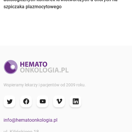
szpiczaka plazmocytowego
Wspieramy lekarzy i pacjentów od 2009 roku.
info@hematoonkologia.pl
ul. Kilińskiego 18