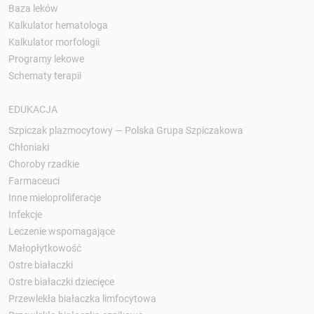
Baza leków
Kalkulator hematologa
Kalkulator morfologii
Programy lekowe
Schematy terapii
EDUKACJA
Szpiczak plazmocytowy — Polska Grupa Szpiczakowa
Chłoniaki
Choroby rzadkie
Farmaceuci
Inne mieloproliferacje
Infekcje
Leczenie wspomagające
Małopłytkowość
Ostre białaczki
Ostre białaczki dziecięce
Przewlekła białaczka limfocytowa