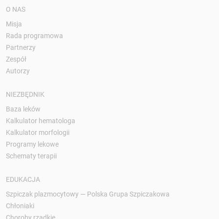
O NAS
Misja
Rada programowa
Partnerzy
Zespół
Autorzy
NIEZBĘDNIK
Baza leków
Kalkulator hematologa
Kalkulator morfologii
Programy lekowe
Schematy terapii
EDUKACJA
Szpiczak plazmocytowy — Polska Grupa Szpiczakowa
Chłoniaki
Choroby rzadkie