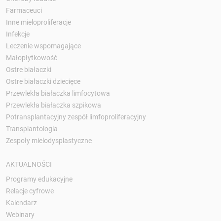
Farmaceuci
Inne mieloproliferacje
Infekcje
Leczenie wspomagające
Małopłytkowość
Ostre białaczki
Ostre białaczki dziecięce
Przewlekła białaczka limfocytowa
Przewlekła białaczka szpikowa
Potransplantacyjny zespół limfoproliferacyjny
Transplantologia
Zespoły mielodysplastyczne
AKTUALNOŚCI
Programy edukacyjne
Relacje cyfrowe
Kalendarz
Webinary