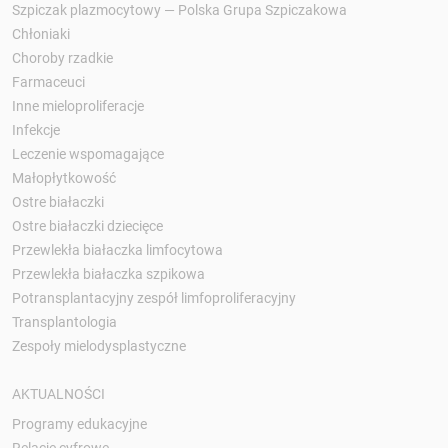
Szpiczak plazmocytowy — Polska Grupa Szpiczakowa
Chłoniaki
Choroby rzadkie
Farmaceuci
Inne mieloproliferacje
Infekcje
Leczenie wspomagające
Małopłytkowość
Ostre białaczki
Ostre białaczki dziecięce
Przewlekła białaczka limfocytowa
Przewlekła białaczka szpikowa
Potransplantacyjny zespół limfoproliferacyjny
Transplantologia
Zespoły mielodysplastyczne
AKTUALNOŚCI
Programy edukacyjne