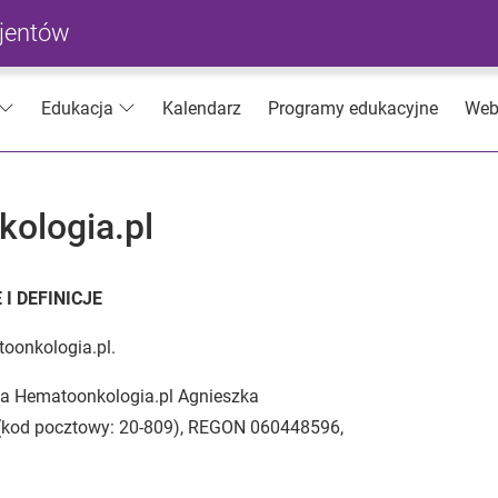
cjentów
Kalendarz
Programy edukacyjne
Web
Edukacja
ologia.pl
I DEFINICJE
toonkologia.pl.
irma Hematoonkologia.pl Agnieszka
18 (kod pocztowy: 20-809), REGON 060448596,