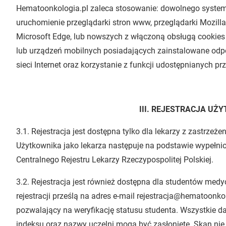
Hematoonkologia.pl zaleca stosowanie: dowolnego syste
uruchomienie przeglądarki stron www, przeglądarki Mozilla 
Microsoft Edge, lub nowszych z włączoną obsługą cookies 
lub urządzeń mobilnych posiadających zainstalowane odp
sieci Internet oraz korzystanie z funkcji udostępnianych prz
III. REJESTRACJA UŻ
3.1. Rejestracja jest dostępna tylko dla lekarzy z zastrze
Użytkownika jako lekarza następuje na podstawie wypełnio
Centralnego Rejestru Lekarzy Rzeczypospolitej Polskiej.
3.2. Rejestracja jest również dostępna dla studentów medy
rejestracji prześlą na adres e-mail rejestracja@hematoonko
pozwalający na weryfikację statusu studenta. Wszystkie d
indeksu oraz nazwy uczelni mogą być zasłonięte. Skan ni