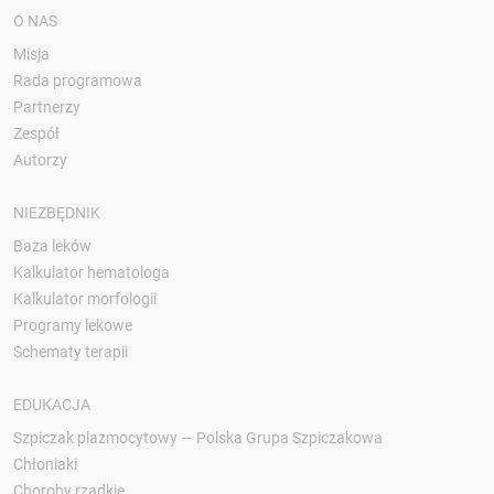
O NAS
Misja
Rada programowa
Partnerzy
Zespół
Autorzy
NIEZBĘDNIK
Baza leków
Kalkulator hematologa
Kalkulator morfologii
Programy lekowe
Schematy terapii
EDUKACJA
Szpiczak plazmocytowy — Polska Grupa Szpiczakowa
Chłoniaki
Choroby rzadkie