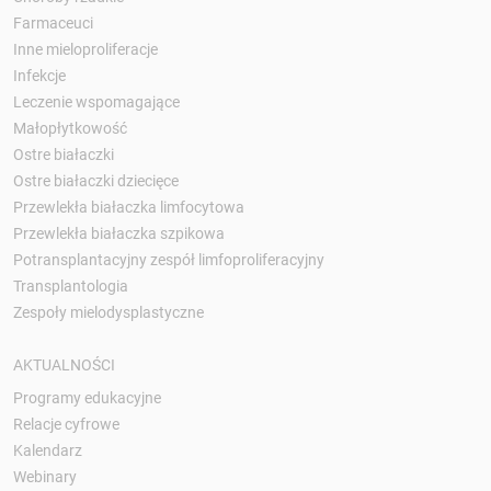
Farmaceuci
Inne mieloproliferacje
Infekcje
Leczenie wspomagające
Małopłytkowość
Ostre białaczki
Ostre białaczki dziecięce
Przewlekła białaczka limfocytowa
Przewlekła białaczka szpikowa
Potransplantacyjny zespół limfoproliferacyjny
Transplantologia
Zespoły mielodysplastyczne
AKTUALNOŚCI
Programy edukacyjne
Relacje cyfrowe
Kalendarz
Webinary