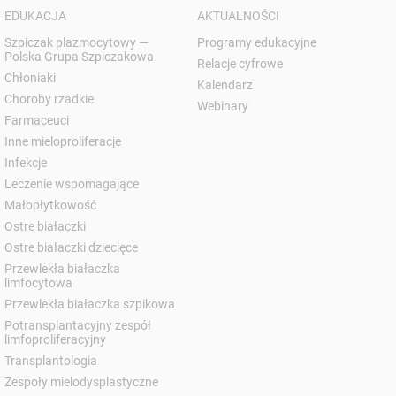
EDUKACJA
AKTUALNOŚCI
Szpiczak plazmocytowy —
Programy edukacyjne
Polska Grupa Szpiczakowa
Relacje cyfrowe
Chłoniaki
Kalendarz
Choroby rzadkie
Webinary
Farmaceuci
Inne mieloproliferacje
Infekcje
Leczenie wspomagające
Małopłytkowość
Ostre białaczki
Ostre białaczki dziecięce
Przewlekła białaczka
limfocytowa
Przewlekła białaczka szpikowa
Potransplantacyjny zespół
limfoproliferacyjny
Transplantologia
Zespoły mielodysplastyczne