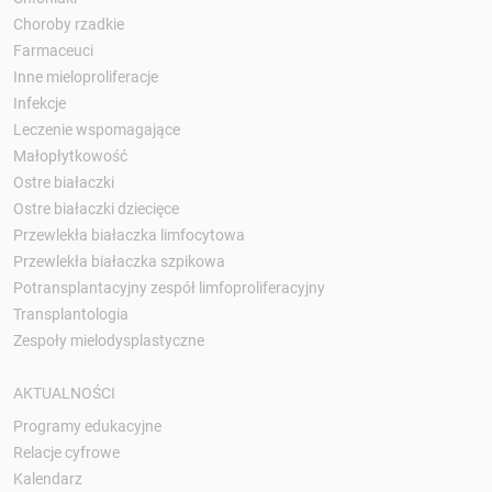
Choroby rzadkie
Farmaceuci
Inne mieloproliferacje
Infekcje
Leczenie wspomagające
Małopłytkowość
Ostre białaczki
Ostre białaczki dziecięce
Przewlekła białaczka limfocytowa
Przewlekła białaczka szpikowa
Potransplantacyjny zespół limfoproliferacyjny
Transplantologia
Zespoły mielodysplastyczne
AKTUALNOŚCI
Programy edukacyjne
Relacje cyfrowe
Kalendarz