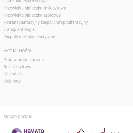
Ostre białaczki dziecięce
Przewlekła białaczka limfocytowa
Przewlekła białaczka szpikowa
Potransplantacyjny zespół limfoproliferacyjny
Transplantologia
Zespoły mielodysplastyczne
AKTUALNOŚCI
Programy edukacyjne
Relacje cyfrowe
Kalendarz
Webinary
Nasze portale: