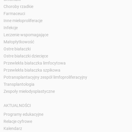
Choroby rzadkie
Farmaceuci
Inne mieloproliferacje
Infekcje
Leczenie wspomagające
Małopłytkowość
Ostre białaczki
Ostre białaczki dziecięce
Przewlekła białaczka limfocytowa
Przewlekła białaczka szpikowa
Potransplantacyjny zespół limfoproliferacyjny
Transplantologia
Zespoły mielodysplastyczne
AKTUALNOŚCI
Programy edukacyjne
Relacje cyfrowe
Kalendarz