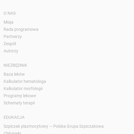
O NAS
Misja
Rada programowa
Partnerzy
Zespół
Autorzy
NIEZBĘDNIK
Baza leków
Kalkulator hematologa
Kalkulator morfologii
Programy lekowe
Schematy terapii
EDUKACJA
Szpiczak plazmocytowy — Polska Grupa Szpiczakowa
Chłoniaki