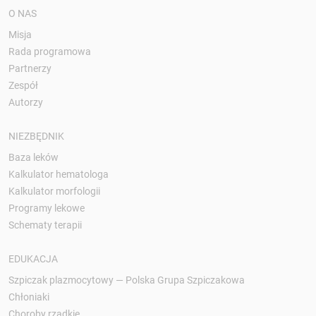
O NAS
Misja
Rada programowa
Partnerzy
Zespół
Autorzy
NIEZBĘDNIK
Baza leków
Kalkulator hematologa
Kalkulator morfologii
Programy lekowe
Schematy terapii
EDUKACJA
Szpiczak plazmocytowy — Polska Grupa Szpiczakowa
Chłoniaki
Choroby rzadkie