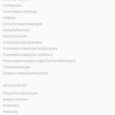
Farmaceuci
Inne mieloproliferacje
Infekcje
Leczenie wspomagające
Małopłytkowość
Ostre białaczki
Ostre białaczki dziecięce
Przewlekła białaczka limfocytowa
Przewlekła białaczka szpikowa
Potransplantacyjny zespół limfoproliferacyjny
Transplantologia
Zespoły mielodysplastyczne
AKTUALNOŚCI
Programy edukacyjne
Relacje cyfrowe
Kalendarz
Webinary