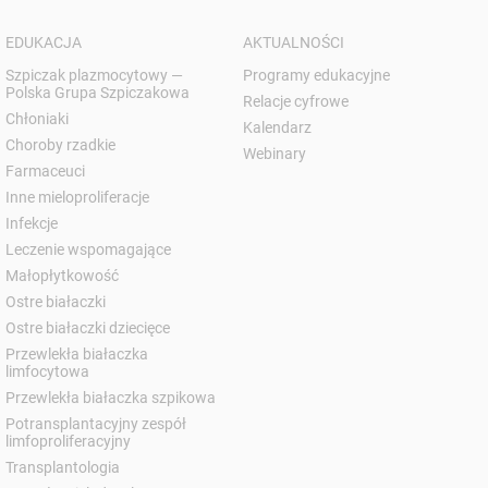
EDUKACJA
AKTUALNOŚCI
Szpiczak plazmocytowy —
Programy edukacyjne
Polska Grupa Szpiczakowa
Relacje cyfrowe
Chłoniaki
Kalendarz
Choroby rzadkie
Webinary
Farmaceuci
Inne mieloproliferacje
Infekcje
Leczenie wspomagające
Małopłytkowość
Ostre białaczki
Ostre białaczki dziecięce
Przewlekła białaczka
limfocytowa
Przewlekła białaczka szpikowa
Potransplantacyjny zespół
limfoproliferacyjny
Transplantologia