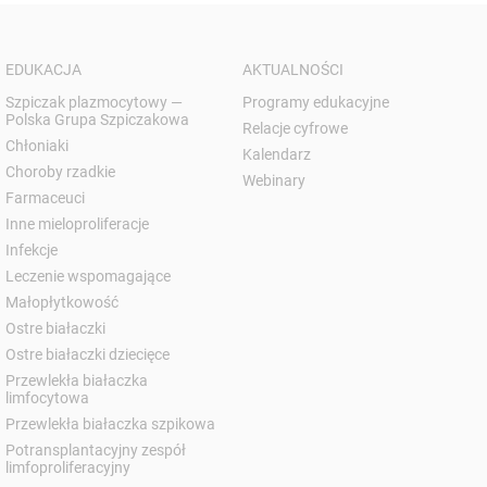
EDUKACJA
AKTUALNOŚCI
Szpiczak plazmocytowy —
Programy edukacyjne
Polska Grupa Szpiczakowa
Relacje cyfrowe
Chłoniaki
Kalendarz
Choroby rzadkie
Webinary
Farmaceuci
Inne mieloproliferacje
Infekcje
Leczenie wspomagające
Małopłytkowość
Ostre białaczki
Ostre białaczki dziecięce
Przewlekła białaczka
limfocytowa
Przewlekła białaczka szpikowa
Potransplantacyjny zespół
limfoproliferacyjny