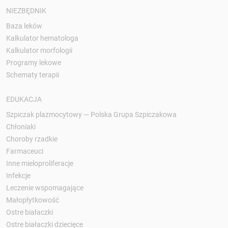
NIEZBĘDNIK
Baza leków
Kalkulator hematologa
Kalkulator morfologii
Programy lekowe
Schematy terapii
EDUKACJA
Szpiczak plazmocytowy — Polska Grupa Szpiczakowa
Chłoniaki
Choroby rzadkie
Farmaceuci
Inne mieloproliferacje
Infekcje
Leczenie wspomagające
Małopłytkowość
Ostre białaczki
Ostre białaczki dziecięce