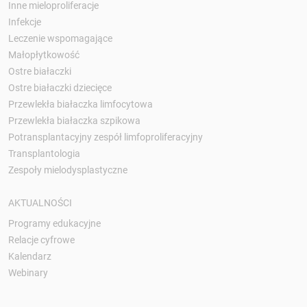
Inne mieloproliferacje
Infekcje
Leczenie wspomagające
Małopłytkowość
Ostre białaczki
Ostre białaczki dziecięce
Przewlekła białaczka limfocytowa
Przewlekła białaczka szpikowa
Potransplantacyjny zespół limfoproliferacyjny
Transplantologia
Zespoły mielodysplastyczne
AKTUALNOŚCI
Programy edukacyjne
Relacje cyfrowe
Kalendarz
Webinary