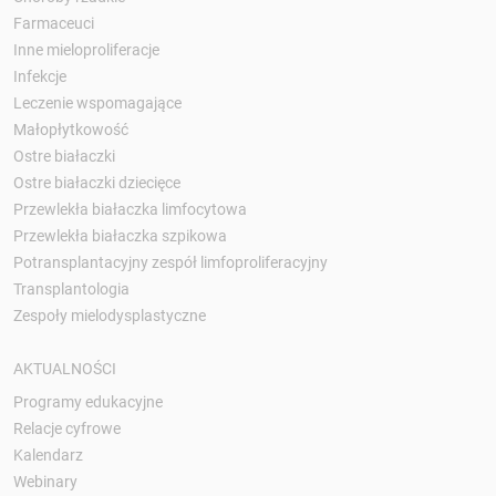
Farmaceuci
Inne mieloproliferacje
Infekcje
Leczenie wspomagające
Małopłytkowość
Ostre białaczki
Ostre białaczki dziecięce
Przewlekła białaczka limfocytowa
Przewlekła białaczka szpikowa
Potransplantacyjny zespół limfoproliferacyjny
Transplantologia
Zespoły mielodysplastyczne
AKTUALNOŚCI
Programy edukacyjne
Relacje cyfrowe
Kalendarz
Webinary