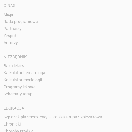
O NAS
Misja
Rada programowa
Partnerzy
Zespół
Autorzy
NIEZBĘDNIK
Baza leków
Kalkulator hematologa
Kalkulator morfologii
Programy lekowe
Schematy terapii
EDUKACJA
Szpiczak plazmocytowy — Polska Grupa Szpiczakowa
Chłoniaki
Choroby rzadkie