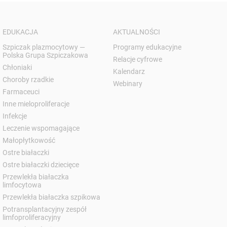
EDUKACJA
AKTUALNOŚCI
Szpiczak plazmocytowy —
Programy edukacyjne
Polska Grupa Szpiczakowa
Relacje cyfrowe
Chłoniaki
Kalendarz
Choroby rzadkie
Webinary
Farmaceuci
Inne mieloproliferacje
Infekcje
Leczenie wspomagające
Małopłytkowość
Ostre białaczki
Ostre białaczki dziecięce
Przewlekła białaczka
limfocytowa
Przewlekła białaczka szpikowa
Potransplantacyjny zespół
limfoproliferacyjny