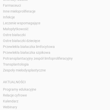
Farmaceuci
Inne mieloproliferacje
Infekcje
Leczenie wspomagające
Małopłytkowość
Ostre białaczki
Ostre białaczki dziecięce
Przewlekła białaczka limfocytowa
Przewlekła białaczka szpikowa
Potransplantacyjny zespół limfoproliferacyjny
Transplantologia
Zespoły mielodysplastyczne
AKTUALNOŚCI
Programy edukacyjne
Relacje cyfrowe
Kalendarz
Webinary