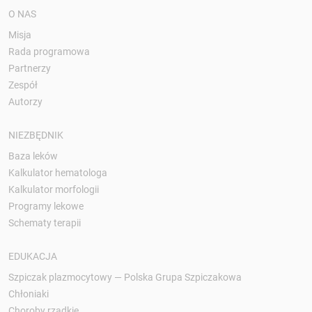
O NAS
Misja
Rada programowa
Partnerzy
Zespół
Autorzy
NIEZBĘDNIK
Baza leków
Kalkulator hematologa
Kalkulator morfologii
Programy lekowe
Schematy terapii
EDUKACJA
Szpiczak plazmocytowy — Polska Grupa Szpiczakowa
Chłoniaki
Choroby rzadkie