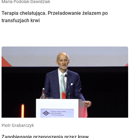
Maria Podolak-Dawidziak
Terapia chelatująca. Przeładowanie żelazem po
transfuzjach krwi
Piotr Grabarczyk
Zapobieganie przenoszenia przez krew