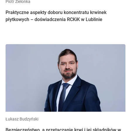
Piotr Zielonka
Praktyczne aspekty doboru koncentratu krwinek
płytkowych – doświadczenia RCKiK w Lublinie
Łukasz Budzyński
Bezpieczeństwo, a przetaczanie krwi i jej składników w