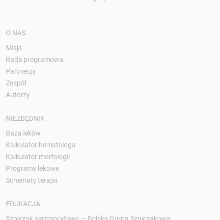
O NAS
Misja
Rada programowa
Partnerzy
Zespół
Autorzy
NIEZBĘDNIK
Baza leków
Kalkulator hematologa
Kalkulator morfologii
Programy lekowe
Schematy terapii
EDUKACJA
Szpiczak plazmocytowy — Polska Grupa Szpiczakowa