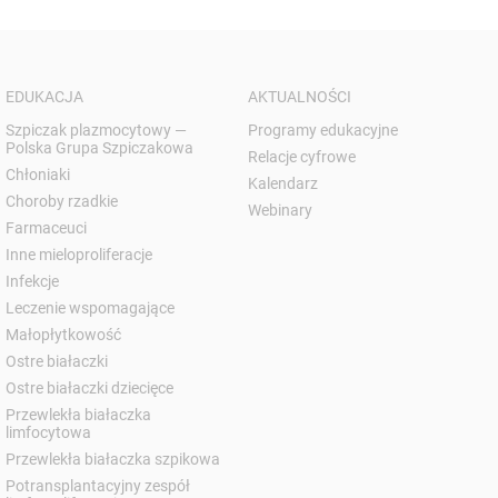
EDUKACJA
AKTUALNOŚCI
Szpiczak plazmocytowy —
Programy edukacyjne
Polska Grupa Szpiczakowa
Relacje cyfrowe
Chłoniaki
Kalendarz
Choroby rzadkie
Webinary
Farmaceuci
Inne mieloproliferacje
Infekcje
Leczenie wspomagające
Małopłytkowość
Ostre białaczki
Ostre białaczki dziecięce
Przewlekła białaczka
limfocytowa
Przewlekła białaczka szpikowa
Potransplantacyjny zespół