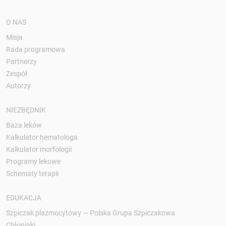
O NAS
Misja
Rada programowa
Partnerzy
Zespół
Autorzy
NIEZBĘDNIK
Baza leków
Kalkulator hematologa
Kalkulator morfologii
Programy lekowe
Schematy terapii
EDUKACJA
Szpiczak plazmocytowy — Polska Grupa Szpiczakowa
Chłoniaki