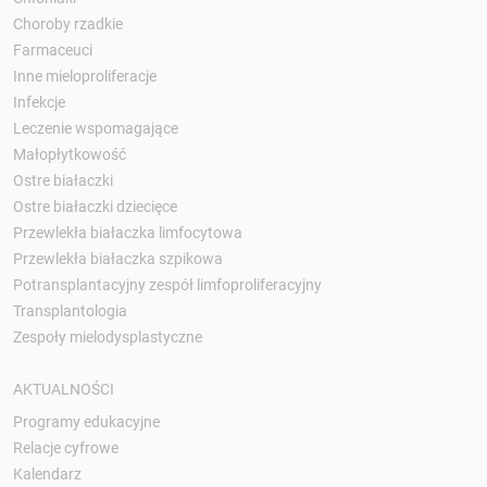
Choroby rzadkie
Farmaceuci
Inne mieloproliferacje
Infekcje
Leczenie wspomagające
Małopłytkowość
Ostre białaczki
Ostre białaczki dziecięce
Przewlekła białaczka limfocytowa
Przewlekła białaczka szpikowa
Potransplantacyjny zespół limfoproliferacyjny
Transplantologia
Zespoły mielodysplastyczne
AKTUALNOŚCI
Programy edukacyjne
Relacje cyfrowe
Kalendarz