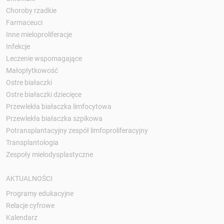
Choroby rzadkie
Farmaceuci
Inne mieloproliferacje
Infekcje
Leczenie wspomagające
Małopłytkowość
Ostre białaczki
Ostre białaczki dziecięce
Przewlekła białaczka limfocytowa
Przewlekła białaczka szpikowa
Potransplantacyjny zespół limfoproliferacyjny
Transplantologia
Zespoły mielodysplastyczne
AKTUALNOŚCI
Programy edukacyjne
Relacje cyfrowe
Kalendarz