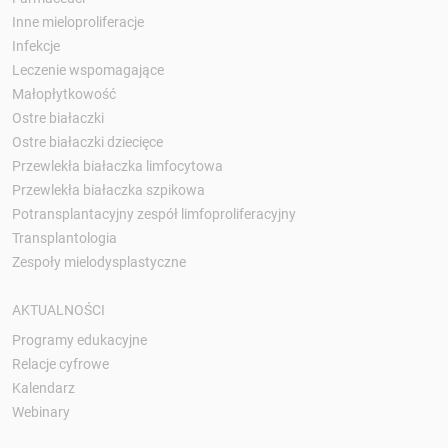
Inne mieloproliferacje
Infekcje
Leczenie wspomagające
Małopłytkowość
Ostre białaczki
Ostre białaczki dziecięce
Przewlekła białaczka limfocytowa
Przewlekła białaczka szpikowa
Potransplantacyjny zespół limfoproliferacyjny
Transplantologia
Zespoły mielodysplastyczne
AKTUALNOŚCI
Programy edukacyjne
Relacje cyfrowe
Kalendarz
Webinary