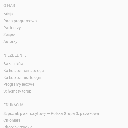
O NAS
Misja
Rada programowa
Partnerzy
Zespół
Autorzy
NIEZBĘDNIK
Baza leków
Kalkulator hematologa
Kalkulator morfologii
Programy lekowe
Schematy terapii
EDUKACJA
Szpiczak plazmocytowy — Polska Grupa Szpiczakowa
Chłoniaki
Choroby rzadkie