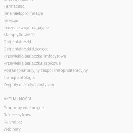
Farmaceuci
Inne mieloproliferacje
Infekcje
Leczenie wspomagające
Małopłytkowość
Ostre białaczki
Ostre białaczki dziecięce
Przewlekła białaczka limfocytowa
Przewlekła białaczka szpikowa
Potransplantacyjny zespół limfoproliferacyjny
Transplantologia
Zespoły mielodysplastyczne
AKTUALNOŚCI
Programy edukacyjne
Relacje cyfrowe
Kalendarz
Webinary