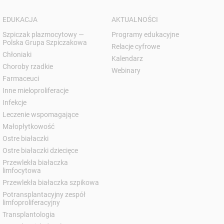
EDUKACJA
AKTUALNOŚCI
Szpiczak plazmocytowy —
Programy edukacyjne
Polska Grupa Szpiczakowa
Relacje cyfrowe
Chłoniaki
Kalendarz
Choroby rzadkie
Webinary
Farmaceuci
Inne mieloproliferacje
Infekcje
Leczenie wspomagające
Małopłytkowość
Ostre białaczki
Ostre białaczki dziecięce
Przewlekła białaczka
limfocytowa
Przewlekła białaczka szpikowa
Potransplantacyjny zespół
limfoproliferacyjny
Transplantologia