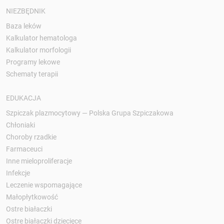
NIEZBĘDNIK
Baza leków
Kalkulator hematologa
Kalkulator morfologii
Programy lekowe
Schematy terapii
EDUKACJA
Szpiczak plazmocytowy — Polska Grupa Szpiczakowa
Chłoniaki
Choroby rzadkie
Farmaceuci
Inne mieloproliferacje
Infekcje
Leczenie wspomagające
Małopłytkowość
Ostre białaczki
Ostre białaczki dziecięce