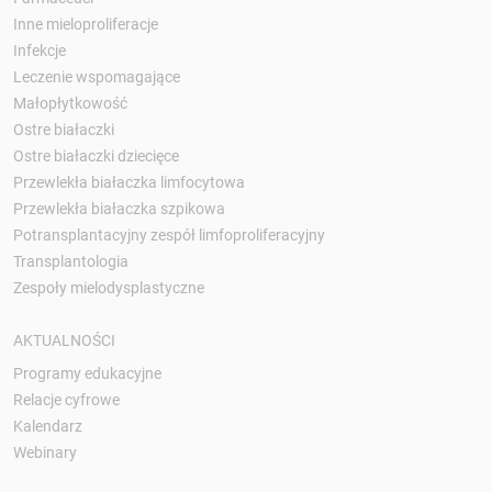
Inne mieloproliferacje
Infekcje
Leczenie wspomagające
Małopłytkowość
Ostre białaczki
Ostre białaczki dziecięce
Przewlekła białaczka limfocytowa
Przewlekła białaczka szpikowa
Potransplantacyjny zespół limfoproliferacyjny
Transplantologia
Zespoły mielodysplastyczne
AKTUALNOŚCI
Programy edukacyjne
Relacje cyfrowe
Kalendarz
Webinary