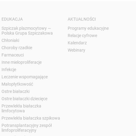
EDUKACJA
AKTUALNOŚCI
Szpiczak plazmocytowy —
Programy edukacyjne
Polska Grupa Szpiczakowa
Relacje cyfrowe
Chłoniaki
Kalendarz
Choroby rzadkie
Webinary
Farmaceuci
Inne mieloproliferacje
Infekcje
Leczenie wspomagające
Małopłytkowość
Ostre białaczki
Ostre białaczki dziecięce
Przewlekła białaczka
limfocytowa
Przewlekła białaczka szpikowa
Potransplantacyjny zespół
limfoproliferacyjny