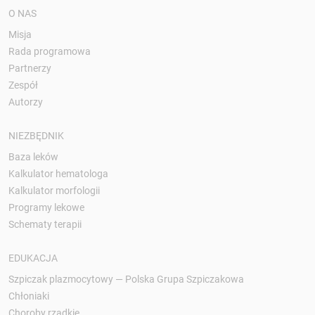
O NAS
Misja
Rada programowa
Partnerzy
Zespół
Autorzy
NIEZBĘDNIK
Baza leków
Kalkulator hematologa
Kalkulator morfologii
Programy lekowe
Schematy terapii
EDUKACJA
Szpiczak plazmocytowy — Polska Grupa Szpiczakowa
Chłoniaki
Choroby rzadkie