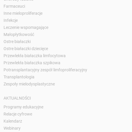
Farmaceuci
Inne mieloproliferacje
Infekcje
Leczenie wspomagające
Małopłytkowość
Ostre białaczki
Ostre białaczki dziecięce
Przewlekła białaczka limfocytowa
Przewlekła białaczka szpikowa
Potransplantacyjny zespół limfoproliferacyjny
Transplantologia
Zespoły mielodysplastyczne
AKTUALNOŚCI
Programy edukacyjne
Relacje cyfrowe
Kalendarz
Webinary