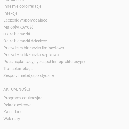
Inne mieloproliferacje
Infekcje
Leczenie wspomagające
Małopłytkowość
Ostre białaczki
Ostre białaczki dziecięce
Przewlekła białaczka limfocytowa
Przewlekła białaczka szpikowa
Potransplantacyjny zespół limfoproliferacyjny
Transplantologia
Zespoły mielodysplastyczne
AKTUALNOŚCI
Programy edukacyjne
Relacje cyfrowe
Kalendarz
Webinary