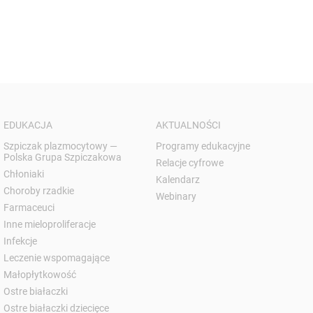
EDUKACJA
AKTUALNOŚCI
Szpiczak plazmocytowy —
Programy edukacyjne
Polska Grupa Szpiczakowa
Relacje cyfrowe
Chłoniaki
Kalendarz
Choroby rzadkie
Webinary
Farmaceuci
Inne mieloproliferacje
Infekcje
Leczenie wspomagające
Małopłytkowość
Ostre białaczki
Ostre białaczki dziecięce