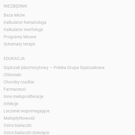
NIEZBĘDNIK
Baza leków
Kalkulator hematologa
Kalkulator morfologii
Programy lekowe
Schematy terapii
EDUKACJA
Szpiczak plazmocytowy — Polska Grupa Szpiczakowa
Chłoniaki
Choroby rzadkie
Farmaceuci
Inne mieloproliferacje
Infekcje
Leczenie wspomagające
Małopłytkowość
Ostre białaczki
Ostre białaczki dziecięce