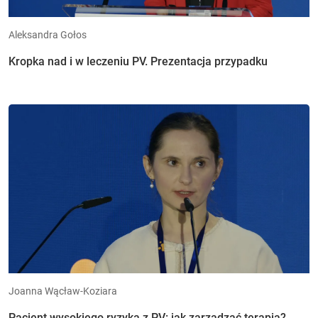
Aleksandra Gołos
Kropka nad i w leczeniu PV. Prezentacja przypadku
Joanna Wącław-Koziara
Pacjent wysokiego ryzyka z PV: jak zarządzać terapią?