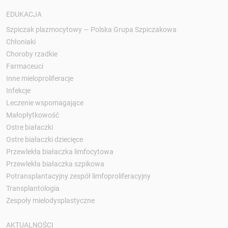
EDUKACJA
Szpiczak plazmocytowy — Polska Grupa Szpiczakowa
Chłoniaki
Choroby rzadkie
Farmaceuci
Inne mieloproliferacje
Infekcje
Leczenie wspomagające
Małopłytkowość
Ostre białaczki
Ostre białaczki dziecięce
Przewlekła białaczka limfocytowa
Przewlekła białaczka szpikowa
Potransplantacyjny zespół limfoproliferacyjny
Transplantologia
Zespoły mielodysplastyczne
AKTUALNOŚCI