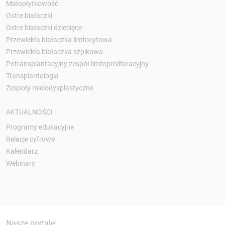
Małopłytkowość
Ostre białaczki
Ostre białaczki dziecięce
Przewlekła białaczka limfocytowa
Przewlekła białaczka szpikowa
Potransplantacyjny zespół limfoproliferacyjny
Transplantologia
Zespoły mielodysplastyczne
AKTUALNOŚCI
Programy edukacyjne
Relacje cyfrowe
Kalendarz
Webinary
Nasze portale: