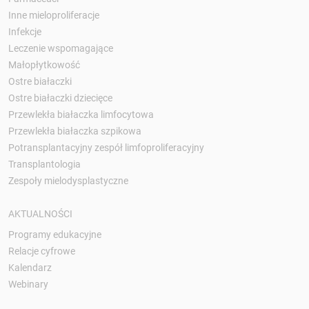
Inne mieloproliferacje
Infekcje
Leczenie wspomagające
Małopłytkowość
Ostre białaczki
Ostre białaczki dziecięce
Przewlekła białaczka limfocytowa
Przewlekła białaczka szpikowa
Potransplantacyjny zespół limfoproliferacyjny
Transplantologia
Zespoły mielodysplastyczne
AKTUALNOŚCI
Programy edukacyjne
Relacje cyfrowe
Kalendarz
Webinary