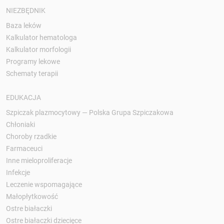
NIEZBĘDNIK
Baza leków
Kalkulator hematologa
Kalkulator morfologii
Programy lekowe
Schematy terapii
EDUKACJA
Szpiczak plazmocytowy — Polska Grupa Szpiczakowa
Chłoniaki
Choroby rzadkie
Farmaceuci
Inne mieloproliferacje
Infekcje
Leczenie wspomagające
Małopłytkowość
Ostre białaczki
Ostre białaczki dziecięce