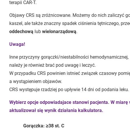
terapii CAR-T.
Objawy CRS są zróżnicowane. Możemy do nich zaliczyć gor
kaszel, ale także znaczny spadek ciśnienia tętniczego, prz
oddechową
lub
wielonarządową
.
Uwaga!
Inne przyczyny gorączki/niestabilności hemodynamicznej,
należy je również brać pod uwagę i leczyć.
W przypadku CRS powinien istnieć związek czasowy pomię
a wystąpieniem objawów.
CRS występuje rzadziej po upływie 14 dni od podania leku.
Wybierz opcje odpowiadajace stanowi pacjenta. W miarę 
aktualizował się wynik działania kalkulatora.
Gorączka: ≥38 st. C