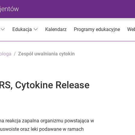
cjentów
Kalendarz
Programy edukacyjne
Web
Edukacja
ologa
Zespół uwalniania cytokin
RS, Cytokine Release
ólna reakcja zapalna organizmu powstająca w
dwuswoiste oraz leki podawane w ramach