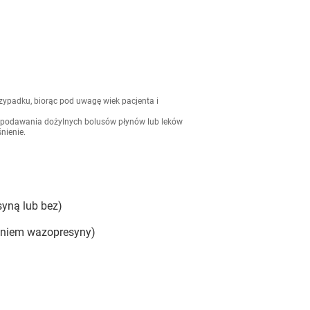
rzypadku, biorąc pod uwagę wiek pacjenta i
 podawania dożylnych bolusów płynów lub leków
nienie.
yną lub bez)
eniem wazopresyny)