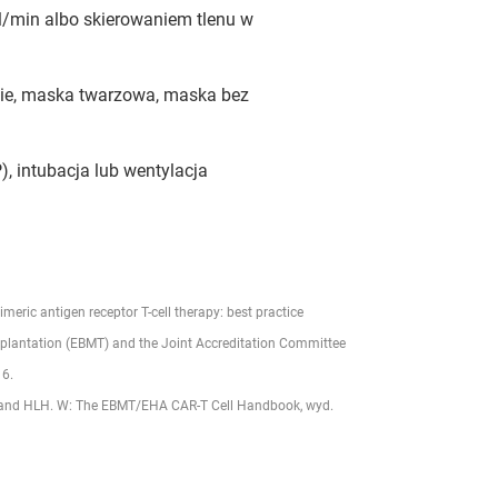
l/min albo skierowaniem tlenu w
e, maska twarzowa, maska bez
, intubacja lub wentylacja
ric antigen receptor T-cell therapy: best practice
plantation (EBMT) and the Joint Accreditation Committee
16.
 and HLH. W: The EBMT/EHA CAR-T Cell Handbook, wyd.