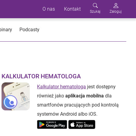
O nas
Kontakt
Szukaj
Zaloguj
inary
Podcasty
KALKULATOR HEMATOLOGA
Kalkulator hematologa
jest dostępny
również jako
aplikacja mobilna
dla
smartfonów pracujących pod kontrolą
systemów Android albo iOS.