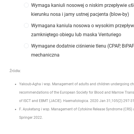
Wymaga kaniuli nosowej o niskim przepływie ≤6
kierunku nosa i jamy ustnej pacjenta (blow-by)
Wymagana kaniula nosowa o wysokim przepływi
zamkniętego obiegu lub maska Venturiego
Wymagane dodatnie ciśnienie tlenu (CPAP, BiPAP)
mechaniczna
Źródła:
Yakoub-Agha i wsp. Management of adults and children undergoing chime
recommendations of the European Society for Blood and Marrow Trans
of ISCT and EBMT (JACIE). Haematologica. 2020 Jan 31;105(2):297-3
F. Ayuketang i wsp. Management of Cytokine Release Syndrome (CRS)
Springer 2022.