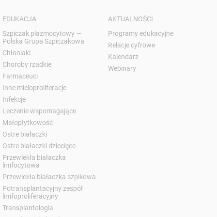
EDUKACJA
AKTUALNOŚCI
Szpiczak plazmocytowy —
Programy edukacyjne
Polska Grupa Szpiczakowa
Relacje cyfrowe
Chłoniaki
Kalendarz
Choroby rzadkie
Webinary
Farmaceuci
Inne mieloproliferacje
Infekcje
Leczenie wspomagające
Małopłytkowość
Ostre białaczki
Ostre białaczki dziecięce
Przewlekła białaczka
limfocytowa
Przewlekła białaczka szpikowa
Potransplantacyjny zespół
limfoproliferacyjny
Transplantologia