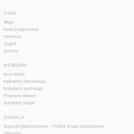
O NAS
Misja
Rada programowa
Partnerzy
Zespół
Autorzy
NIEZBĘDNIK
Baza leków
Kalkulator hematologa
Kalkulator morfologii
Programy lekowe
Schematy terapii
EDUKACJA
Szpiczak plazmocytowy — Polska Grupa Szpiczakowa
Chłoniaki