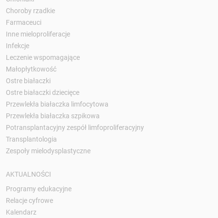
Choroby rzadkie
Farmaceuci
Inne mieloproliferacje
Infekcje
Leczenie wspomagające
Małopłytkowość
Ostre białaczki
Ostre białaczki dziecięce
Przewlekła białaczka limfocytowa
Przewlekła białaczka szpikowa
Potransplantacyjny zespół limfoproliferacyjny
Transplantologia
Zespoły mielodysplastyczne
AKTUALNOŚCI
Programy edukacyjne
Relacje cyfrowe
Kalendarz