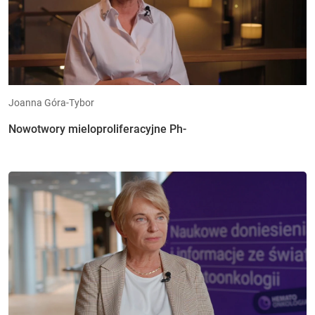
Joanna Góra-Tybor
Nowotwory mieloproliferacyjne Ph-