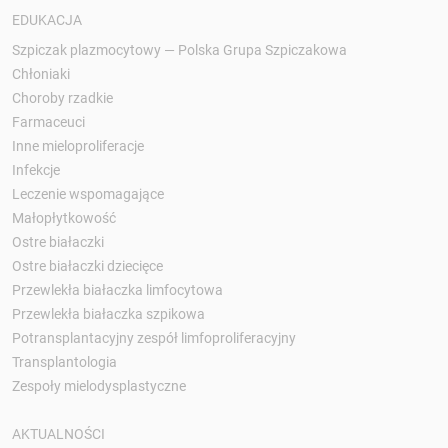
EDUKACJA
Szpiczak plazmocytowy — Polska Grupa Szpiczakowa
Chłoniaki
Choroby rzadkie
Farmaceuci
Inne mieloproliferacje
Infekcje
Leczenie wspomagające
Małopłytkowość
Ostre białaczki
Ostre białaczki dziecięce
Przewlekła białaczka limfocytowa
Przewlekła białaczka szpikowa
Potransplantacyjny zespół limfoproliferacyjny
Transplantologia
Zespoły mielodysplastyczne
AKTUALNOŚCI