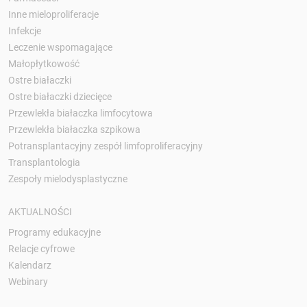
Inne mieloproliferacje
Infekcje
Leczenie wspomagające
Małopłytkowość
Ostre białaczki
Ostre białaczki dziecięce
Przewlekła białaczka limfocytowa
Przewlekła białaczka szpikowa
Potransplantacyjny zespół limfoproliferacyjny
Transplantologia
Zespoły mielodysplastyczne
AKTUALNOŚCI
Programy edukacyjne
Relacje cyfrowe
Kalendarz
Webinary