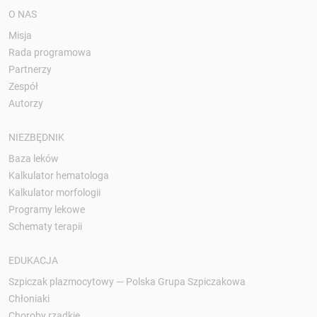
O NAS
Misja
Rada programowa
Partnerzy
Zespół
Autorzy
NIEZBĘDNIK
Baza leków
Kalkulator hematologa
Kalkulator morfologii
Programy lekowe
Schematy terapii
EDUKACJA
Szpiczak plazmocytowy — Polska Grupa Szpiczakowa
Chłoniaki
Choroby rzadkie