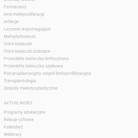
Farmaceuci
Inne mieloproliferacje
Infekcje
Leczenie wspomagające
Małopłytkowość
Ostre białaczki
Ostre białaczki dziecięce
Przewlekła białaczka limfocytowa
Przewlekła białaczka szpikowa
Potransplantacyjny zespół limfoproliferacyjny
Transplantologia
Zespoły mielodysplastyczne
AKTUALNOŚCI
Programy edukacyjne
Relacje cyfrowe
Kalendarz
Webinary