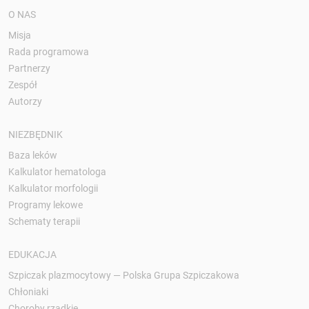
O NAS
Misja
Rada programowa
Partnerzy
Zespół
Autorzy
NIEZBĘDNIK
Baza leków
Kalkulator hematologa
Kalkulator morfologii
Programy lekowe
Schematy terapii
EDUKACJA
Szpiczak plazmocytowy — Polska Grupa Szpiczakowa
Chłoniaki
Choroby rzadkie