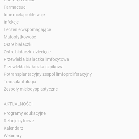
Farmaceuci
Inne mieloproliferacje
Infekcje
Leczenie wspomagające
Małopłytkowość
Ostre białaczki
Ostre białaczki dziecięce
Przewlekła białaczka limfocytowa
Przewlekła białaczka szpikowa
Potransplantacyjny zespół limfoproliferacyjny
Transplantologia
Zespoły mielodysplastyczne
AKTUALNOŚCI
Programy edukacyjne
Relacje cyfrowe
Kalendarz
Webinary