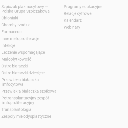
Szpiczak plazmocytowy —
Programy edukacyjne
Polska Grupa Szpiczakowa
Relacje cyfrowe
Chłoniaki
Kalendarz
Choroby rzadkie
Webinary
Farmaceuci
Inne mieloproliferacje
Infekcje
Leczenie wspomagające
Małopłytkowość
Ostre białaczki
Ostre białaczki dziecięce
Przewlekła białaczka
limfocytowa
Przewlekła białaczka szpikowa
Potransplantacyjny zespół
limfoproliferacyjny
Transplantologia
Zespoły mielodysplastyczne