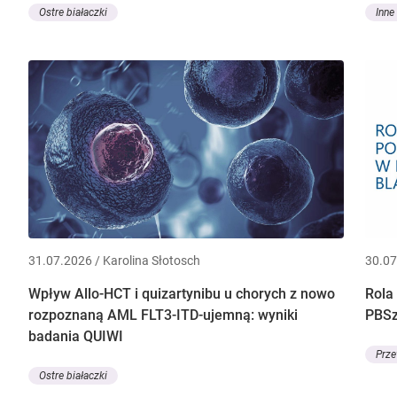
Ostre białaczki
Inne
31.07.2026 / Karolina Słotosch
30.07
Wpływ Allo-HCT i quizartynibu u chorych z nowo
Rola
rozpoznaną AML FLT3-ITD-ujemną: wyniki
PBS
badania QUIWI
Prze
Ostre białaczki