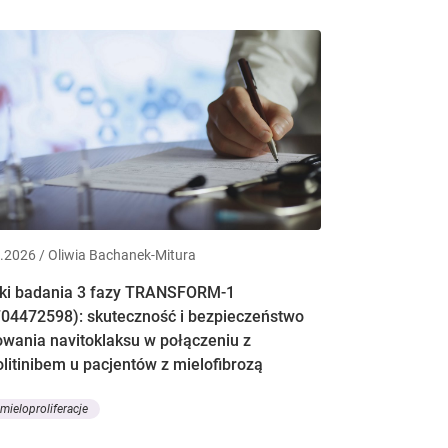
.2026 / Oliwia Bachanek-Mitura
ki badania 3 fazy TRANSFORM-1
04472598): skuteczność i bezpieczeństwo
owania navitoklaksu w połączeniu z
olitinibem u pacjentów z mielofibrozą
 mieloproliferacje