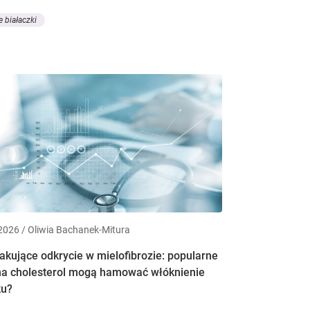
e białaczki
2026 / Oliwia Bachanek-Mitura
akujące odkrycie w mielofibrozie: popularne
 na cholesterol mogą hamować włóknienie
ku?