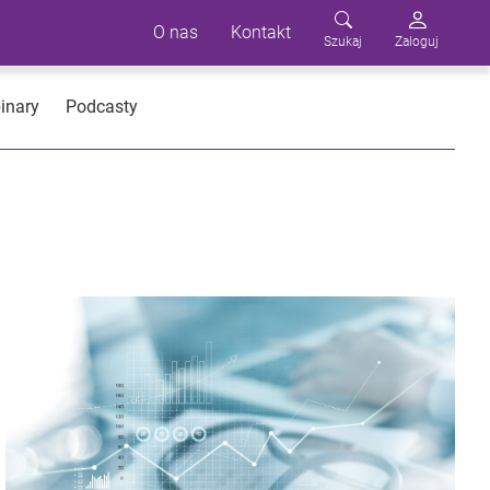
O nas
Kontakt
Szukaj
Zaloguj
inary
Podcasty