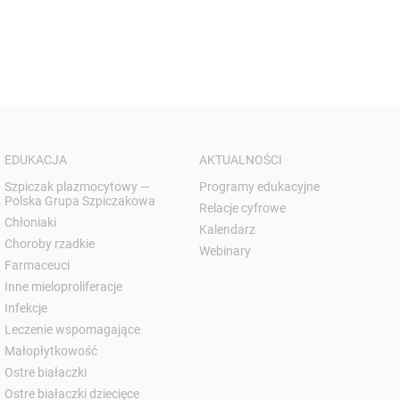
EDUKACJA
AKTUALNOŚCI
Szpiczak plazmocytowy —
Programy edukacyjne
Polska Grupa Szpiczakowa
Relacje cyfrowe
Chłoniaki
Kalendarz
Choroby rzadkie
Webinary
Farmaceuci
Inne mieloproliferacje
Infekcje
Leczenie wspomagające
Małopłytkowość
Ostre białaczki
Ostre białaczki dziecięce