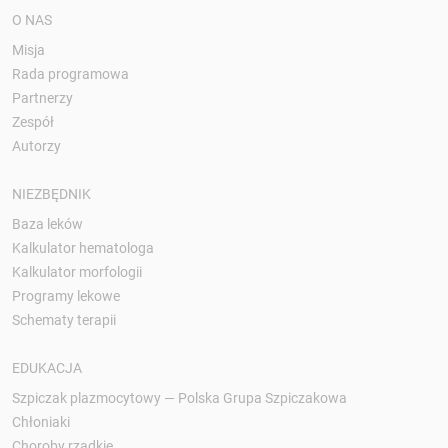
O NAS
Misja
Rada programowa
Partnerzy
Zespół
Autorzy
NIEZBĘDNIK
Baza leków
Kalkulator hematologa
Kalkulator morfologii
Programy lekowe
Schematy terapii
EDUKACJA
Szpiczak plazmocytowy — Polska Grupa Szpiczakowa
Chłoniaki
Choroby rzadkie