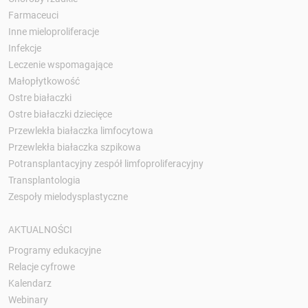
Farmaceuci
Inne mieloproliferacje
Infekcje
Leczenie wspomagające
Małopłytkowość
Ostre białaczki
Ostre białaczki dziecięce
Przewlekła białaczka limfocytowa
Przewlekła białaczka szpikowa
Potransplantacyjny zespół limfoproliferacyjny
Transplantologia
Zespoły mielodysplastyczne
AKTUALNOŚCI
Programy edukacyjne
Relacje cyfrowe
Kalendarz
Webinary