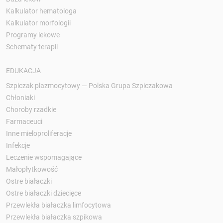
Kalkulator hematologa
Kalkulator morfologii
Programy lekowe
Schematy terapii
EDUKACJA
Szpiczak plazmocytowy — Polska Grupa Szpiczakowa
Chłoniaki
Choroby rzadkie
Farmaceuci
Inne mieloproliferacje
Infekcje
Leczenie wspomagające
Małopłytkowość
Ostre białaczki
Ostre białaczki dziecięce
Przewlekła białaczka limfocytowa
Przewlekła białaczka szpikowa