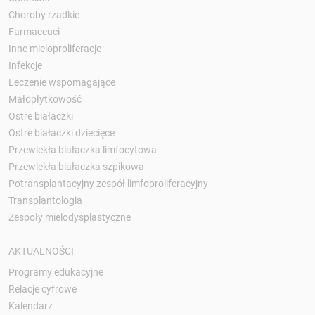
Choroby rzadkie
Farmaceuci
Inne mieloproliferacje
Infekcje
Leczenie wspomagające
Małopłytkowość
Ostre białaczki
Ostre białaczki dziecięce
Przewlekła białaczka limfocytowa
Przewlekła białaczka szpikowa
Potransplantacyjny zespół limfoproliferacyjny
Transplantologia
Zespoły mielodysplastyczne
AKTUALNOŚCI
Programy edukacyjne
Relacje cyfrowe
Kalendarz