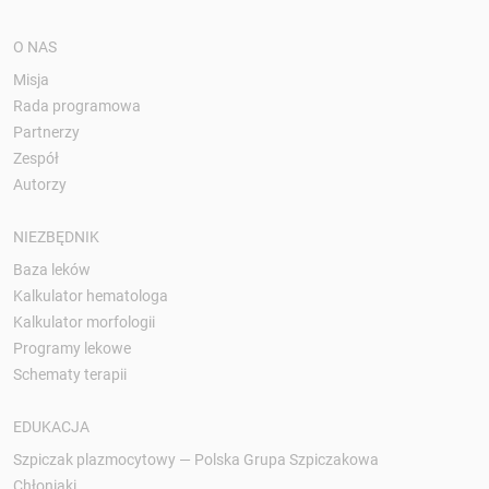
O NAS
Misja
Rada programowa
Partnerzy
Zespół
Autorzy
NIEZBĘDNIK
Baza leków
Kalkulator hematologa
Kalkulator morfologii
Programy lekowe
Schematy terapii
EDUKACJA
Szpiczak plazmocytowy — Polska Grupa Szpiczakowa
Chłoniaki