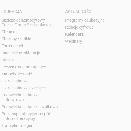
EDUKACJA
AKTUALNOŚCI
Szpiczak plazmocytowy —
Programy edukacyjne
Polska Grupa Szpiczakowa
Relacje cyfrowe
Chłoniaki
Kalendarz
Choroby rzadkie
Webinary
Farmaceuci
Inne mieloproliferacje
Infekcje
Leczenie wspomagające
Małopłytkowość
Ostre białaczki
Ostre białaczki dziecięce
Przewlekła białaczka
limfocytowa
Przewlekła białaczka szpikowa
Potransplantacyjny zespół
limfoproliferacyjny
Transplantologia